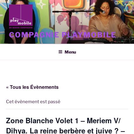
Aller
au
contenu
principal
COMPAGNIE PLAYMOBILE
Menu
« Tous les Évènements
Cet évènement est passé
Zone Blanche Volet 1 – Meriem V/
Dihya. La reine berbère et juive ? –