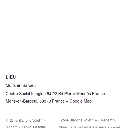
LIEU
Mons en Baroeul
Centre Social Imagine 54 22 Bd Pierre Mendès France
Mons-en-Baroeul
,
59370
France
+ Google Map
Zone Blanche Volet 1 – « Meriem V/
Zone Blanche Volet 1 –
Meriem V/ Dihya. La reine
Dihya. La reine berbère et juive ? » – au